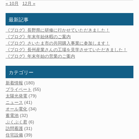
« 10月
12月 »
最新記事
《ブログ》長野県に研修に行かせていただきました！
《ブログ》年末年始休暇のご案内
《ブログ》さいたま市の共同購入事業に参加します！
《ブログ》長州産業さんの工場を見学させていただきました！
《ブログ》年末年始の営業のご案内
カテゴリー
新着情報
(180)
プライベート
(55)
太陽光発電
(79)
ニュース
(41)
オール電化
(34)
蓄電池
(32)
ぶくぶく君
(6)
訪問看護
(31)
住宅設備
(39)