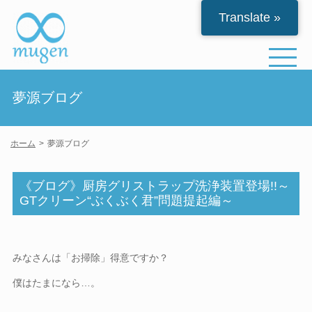
Translate »
夢源ブログ
ホーム
夢源ブログ
《ブログ》厨房グリストラップ洗浄装置登場!!～
GTクリーン“ぶくぶく君”問題提起編～
みなさんは「お掃除」得意ですか？
僕はたまになら…。