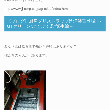
http://www.jj-corp.co.jp/gristlap/index.html
《ブログ》厨房グリストラップ洗浄装置登場!!～
GTクリーン“ぶくぶく君”誕生編～
みなさんは飲食店で働いた経験はありますか？
僕たちの何人かはあります。