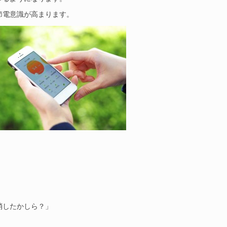
節電意識が高まります。
！
消したかしら？」