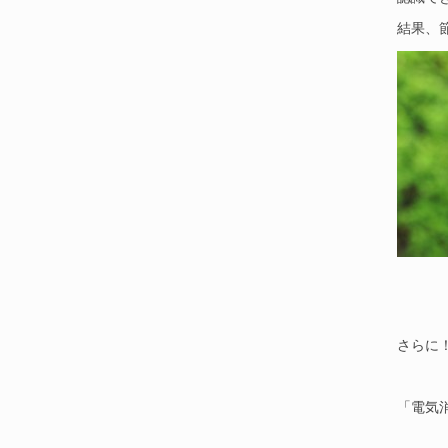
結果、
さらに
「電気