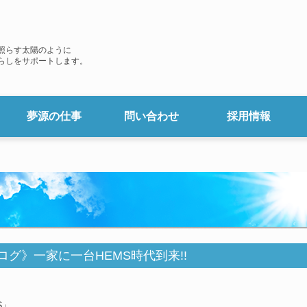
照らす太陽のように
らしをサポートします。
夢源の仕事
問い合わせ
採用情報
業務内容
施工事例
リンク
ログ》一家に一台HEMS時代到来!!
S」