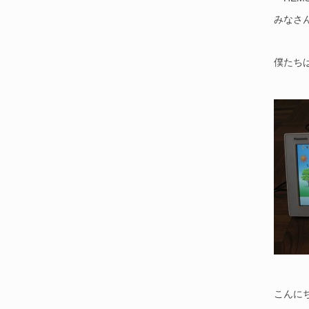
みなさ
僕たち
こんに