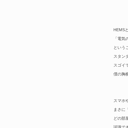
HEMS
「電気
という
スタン
スゴイ
僕の胸
スマホ
まさに
どの部
認識で