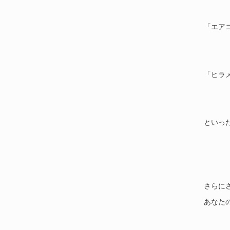
「エア
「ヒラ
といっ
さらに
あなた