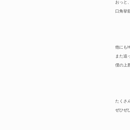
おっと
口角挙
他にも
また追
僕の上
たくさ
ぜひぜ