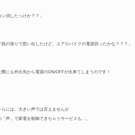
コン消したっけか？？」
メ筋の張りで思い出したけど、エアロバイクの電源切ったかな？？？」
た際にも外出先から電源のON/OFFが出来てしまうのです！
さらには、大きい声では言えませんが
の「声」で家電を制御できちゃうサービスも…。