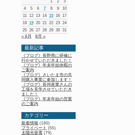
1
2
3
4
5
6
7
8
9
10
11
12
13
14
15
16
17
18
19
20
21
22
23
24
25
26
27
28
29
30
31
« 6月
8月 »
最新記事
《ブログ》長野県に研修に
行かせていただきました！
《ブログ》年末年始休暇の
ご案内
《ブログ》さいたま市の共
同購入事業に参加します！
《ブログ》長州産業さんの
工場を見学させていただき
ました！
《ブログ》年末年始の営業
のご案内
カテゴリー
新着情報
(180)
プライベート
(55)
太陽光発電
(79)