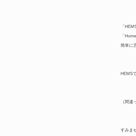
「HEM
「Home
簡単に
HEMS
（間違
すみま