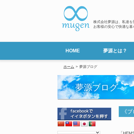
株式会社夢源は、私達を
お客様の安心で快適な暮
HOME
夢源とは？
夢源はこんな会社
代表挨拶
会社概要
ホーム
夢源ブログ
夢源ブログ
《ブ
「HEM