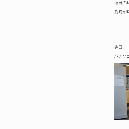
連日の猛
筋肉が
先日、
パナソ