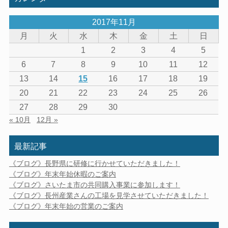
2017年11月
月
火
水
木
金
土
日
1
2
3
4
5
6
7
8
9
10
11
12
13
14
15
16
17
18
19
20
21
22
23
24
25
26
27
28
29
30
« 10月
12月 »
最新記事
《ブログ》長野県に研修に行かせていただきました！
《ブログ》年末年始休暇のご案内
《ブログ》さいたま市の共同購入事業に参加します！
《ブログ》長州産業さんの工場を見学させていただきました！
《ブログ》年末年始の営業のご案内